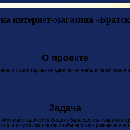
ка интернет-магазина «Братс
О проекте
азин оптовой торговли и одна из крупнейших сетей рознич
Задача
а обозначил задачу: Необходимо было сделать лучший инте
 по поиску автозапчастей, чтобы не искать разные запчасти