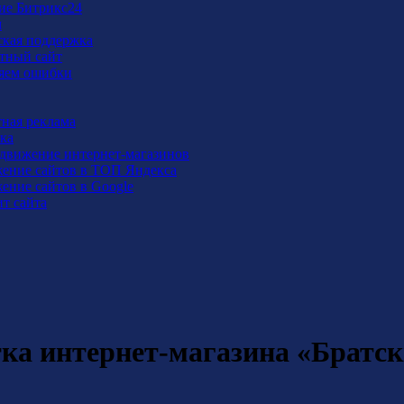
ие Битрикс24
м
ская поддержка
тный сайт
яем ошибки
тная реклама
ка
движение интернет-магазинов
ение сайтов в ТОП Яндекса
ение сайтов в Google
т сайта
ка интернет-магазина «Братс