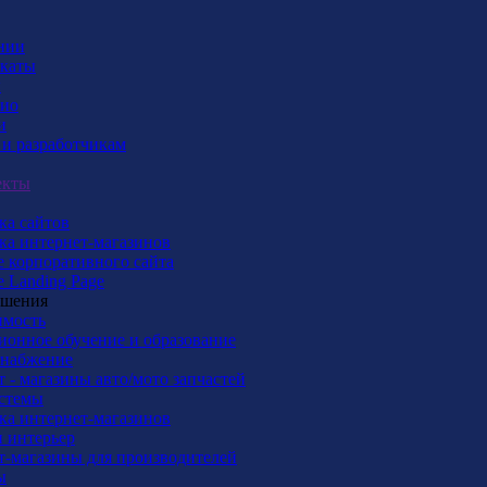
нии
каты
ы
ио
и
 и разработчикам
екты
ка сайтов
ка интернет-магазинов
 корпоративного сайта
 Landing Page
ешения
мость
ионное обучение и образование
снабжение
 - магазины авто/мото запчастей
истемы
ка интернет-магазинов
и интерьер
т-магазины для производителей
ы