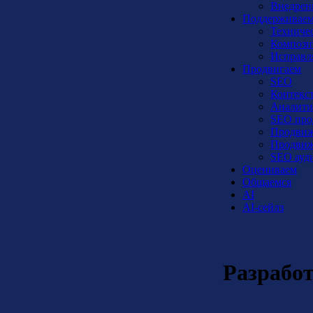
Внедрен
Поддерживае
Техниче
Компози
Исправл
Продвигаем
SEO
Контекс
Аналити
SEO про
Продвиж
Продвиж
SEO ауди
Оцениваем
Общаемся
AI
AI-сейлз
Разработ