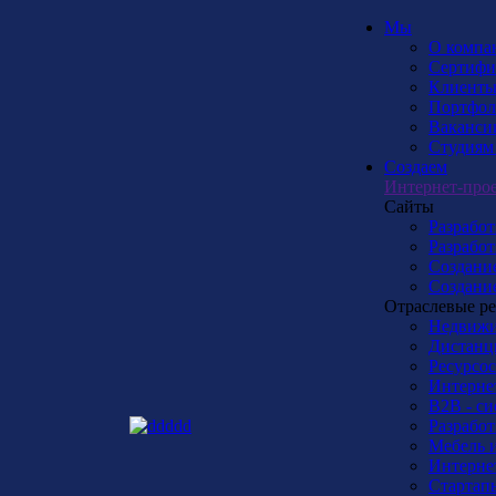
Мы
О компа
Сертифи
Клиент
Портфол
Ваканси
Студиям
Создаем
Интернет-про
Сайты
Разработ
Разработ
Создание
Создание
Отраслевые р
Недвижи
Дистанц
Ресурсо
Интернет
B2B - с
Разработ
Мебель 
Интерне
Стартап